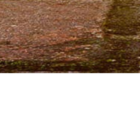
Informação té
Eixo
X2