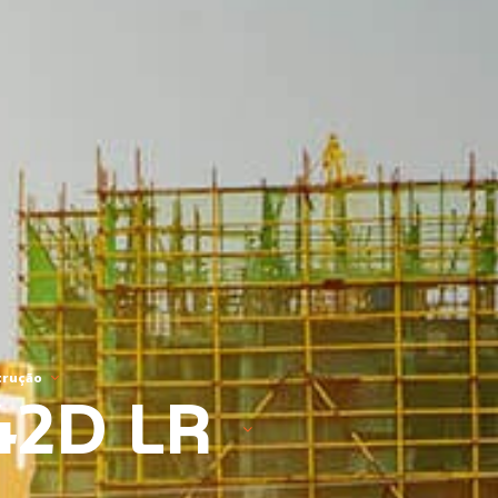
trução
42D LR