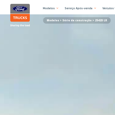
Modelos
Serviço Após-venda
Veículos
Modelos >
Série de construção
> 2542D LR