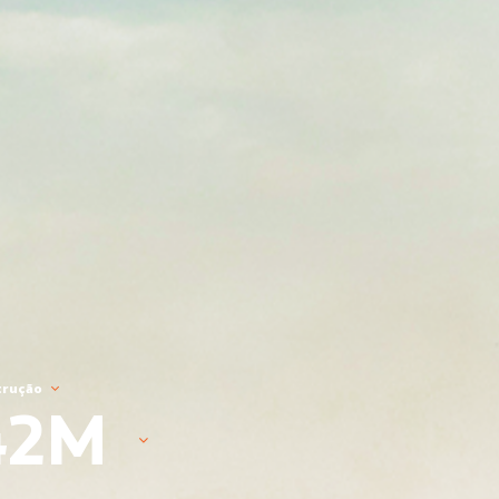
trução
42M