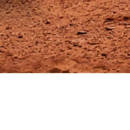
Informação té
Eixo
8x4